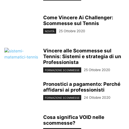
Come Vincere Ai Challenger:
Scommesse sul Tennis
25 Ottobre 2020
NOVITÀ
Vincere alle Scommesse sul
Tennis: Sistemi e strategia di un
Professionista
25 Ottobre 2020
FORMAZIONE SCOMMESSE
Pronostici a pagamento: Perché
affidarsi ai professionisti
24 Ottobre 2020
FORMAZIONE SCOMMESSE
Cosa significa VOID nelle
scommesse?