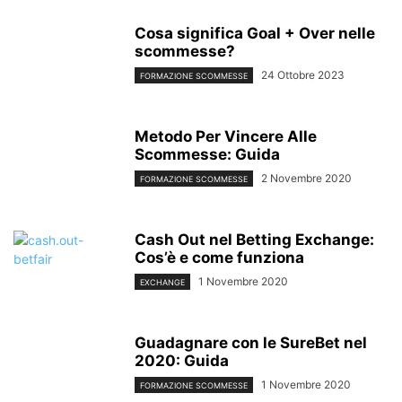
Cosa significa Goal + Over nelle
scommesse?
24 Ottobre 2023
FORMAZIONE SCOMMESSE
Metodo Per Vincere Alle
Scommesse: Guida
2 Novembre 2020
FORMAZIONE SCOMMESSE
Cash Out nel Betting Exchange:
Cos’è e come funziona
1 Novembre 2020
EXCHANGE
Guadagnare con le SureBet nel
2020: Guida
1 Novembre 2020
FORMAZIONE SCOMMESSE