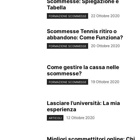
Scommesse: Spiegazione e
Tabella
22 Ottobre 2020
FORMAZIONE SCOMMESSE
Scommesse Tennis ritiro o
abbandono: Come Funziona?
20 Ottobre 2020
FORMAZIONE SCOMMESSE
Come gestire la cassa nelle
scommesse?
19 Ottobre 2020
FORMAZIONE SCOMMESSE
Lasciare l’università: La mia
esperienza
12 Ottobre 2020
ARTICOLI
Migliori scommettitori online: Chi