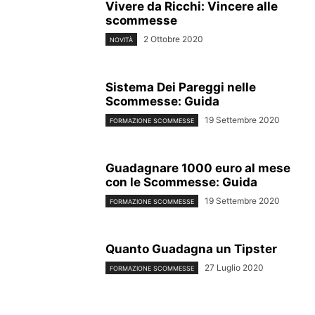
Vivere da Ricchi: Vincere alle
scommesse
2 Ottobre 2020
NOVITÀ
Sistema Dei Pareggi nelle
Scommesse: Guida
19 Settembre 2020
FORMAZIONE SCOMMESSE
Guadagnare 1000 euro al mese
con le Scommesse: Guida
19 Settembre 2020
FORMAZIONE SCOMMESSE
Quanto Guadagna un Tipster
27 Luglio 2020
FORMAZIONE SCOMMESSE