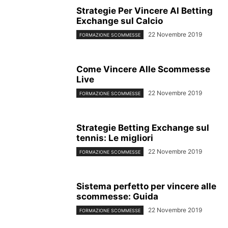
Strategie Per Vincere Al Betting
Exchange sul Calcio
22 Novembre 2019
FORMAZIONE SCOMMESSE
Come Vincere Alle Scommesse
Live
22 Novembre 2019
FORMAZIONE SCOMMESSE
Strategie Betting Exchange sul
tennis: Le migliori
22 Novembre 2019
FORMAZIONE SCOMMESSE
Sistema perfetto per vincere alle
scommesse: Guida
22 Novembre 2019
FORMAZIONE SCOMMESSE