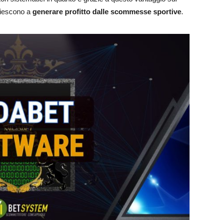
riescono a
generare profitto dalle scommesse sportive
.