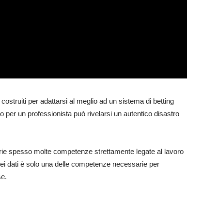
ostruiti per adattarsi al meglio ad un sistema di betting
 per un professionista può rivelarsi un autentico disastro
ie spesso molte competenze strettamente legate al lavoro
 dei dati è solo una delle competenze necessarie per
e.