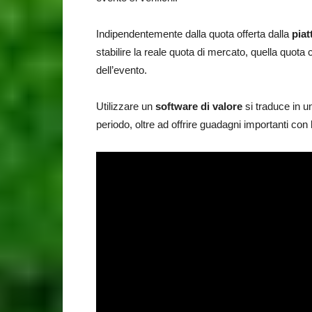
Indipendentemente dalla quota offerta dalla
pia
stabilire la reale quota di mercato, quella quota
dell’evento.
Utilizzare un
software di valore
si traduce in u
periodo, oltre ad offrire guadagni importanti c