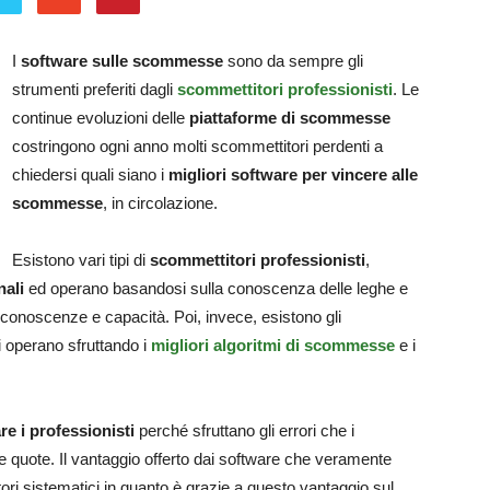
I
software sulle scommesse
sono da sempre gli
strumenti preferiti dagli
scommettitori professionisti
. Le
continue evoluzioni delle
piattaforme di scommesse
costringono ogni anno molti scommettitori perdenti a
chiedersi quali siano i
migliori software per vincere alle
scommesse
, in circolazione.
Esistono vari tipi di
scommettitori professionisti
,
nali
ed operano basandosi sulla conoscenza delle leghe e
o conoscenze e capacità. Poi, invece, esistono gli
i operano sfruttando i
migliori algoritmi di scommesse
e i
e i professionisti
perché sfruttano gli errori che i
quote. Il vantaggio offerto dai software che veramente
ri sistematici in quanto è grazie a questo vantaggio sul