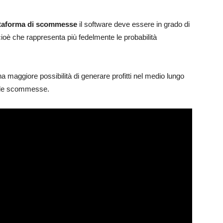
ttaforma di scommesse
il software deve essere in grado di
 cioè che rappresenta più fedelmente le probabilità
na maggiore possibilità di generare profitti nel medio lungo
on le scommesse.