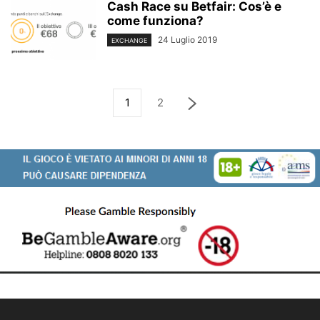
Cash Race su Betfair: Cos’è e
come funziona?
24 Luglio 2019
EXCHANGE
1
2