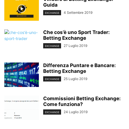
Guida
4 Settembre 2019
EXCHANGE
Che cos’è uno Sport Trader:
Betting Exchange
27 Luglio 2019
EXCHANGE
Differenza Puntare e Bancare:
Betting Exchange
25 Luglio 2019
EXCHANGE
Commissioni Betting Exchange:
Come funziona?
24 Luglio 2019
EXCHANGE