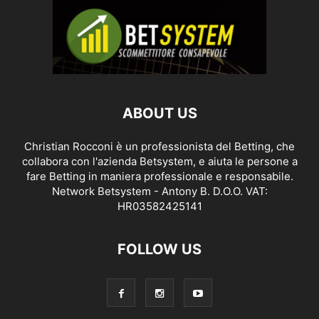
ABOUT US
Christian Rocconi è un professionista del Betting, che
collabora con l'azienda Betsystem, e aiuta le persone a
fare Betting in maniera professionale e responsabile.
Network Betsystem - Antony B. D.O.O. VAT:
HR03582425141
FOLLOW US