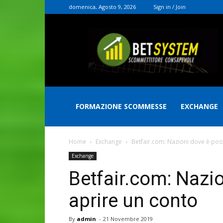
domenica, Agosto 9, 2026
Sign in / Join
Christian
Rocconi
FORMAZIONE SCOMMESSE
EXCHANGE
Home
Exchange
Betfair.com: Nazioni dove è poss
Exchange
Betfair.com: Nazio
aprire un conto
By
admin
-
21 Novembre 2019