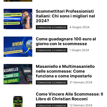
Scommettitori Professionisti
italiani: Chi sono i migliori nel
2024?
4 Giugno 2024
FORMAZIONE SCOMMESSE
Come guadagnare 100 euro al
giorno con le scommesse
1 Giugno 2024
FORMAZIONE SCOMMESSE
Masaniello e Multimasaniello
nelle scommesse: Come
funziona e come impostarlo
21 Gennaio 2024
FORMAZIONE SCOMMESSE
Come Vincere Alle Scommesse: Il
Libro di Christian Rocconi
12 Gennaio 2024
FORMAZIONE SCOMMESSE