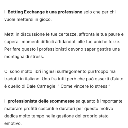
Il
Betting Exchange è una professione
solo che per chi
vuole mettersi in gioco.
Metti in discussione le tue certezze, affronta le tue paure e
supera i momenti difficili affidandoti alle tue uniche forze.
Per fare questo i professionisti devono saper gestire una
montagna di stress.
Ci sono molto libri inglesi sull’argomento purtroppo mai
tradotti in italiano. Uno fra tutti però che può esserti d’aiuto
è quello di Dale Carnegie, ” Come vincere lo stress “
Il
professionista delle scommesse
sa quanto è importante
maturare profitti costanti e duraturi per questo motivo
dedica molto tempo nella gestione del proprio stato
emotivo.