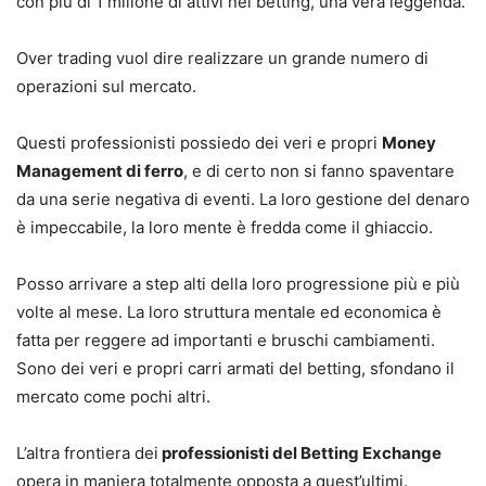
con più di 1 milione di attivi nel betting, una vera leggenda.
Over trading vuol dire realizzare un grande numero di
operazioni sul mercato.
Questi professionisti possiedo dei veri e propri
Money
Management di ferro
, e di certo non si fanno spaventare
da una serie negativa di eventi. La loro gestione del denaro
è impeccabile, la loro mente è fredda come il ghiaccio.
Posso arrivare a step alti della loro progressione più e più
volte al mese. La loro struttura mentale ed economica è
fatta per reggere ad importanti e bruschi cambiamenti.
Sono dei veri e propri carri armati del betting, sfondano il
mercato come pochi altri.
L’altra frontiera dei
professionisti del Betting Exchange
opera in maniera totalmente opposta a quest’ultimi.