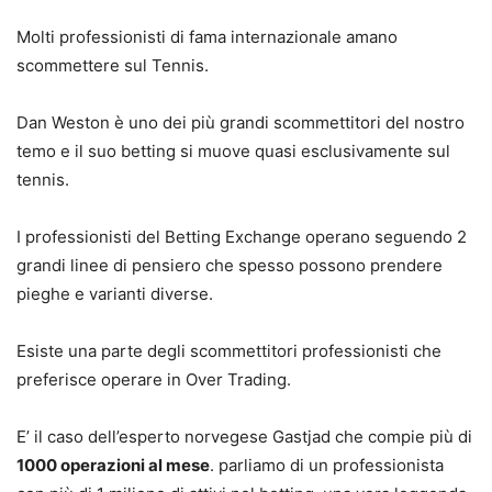
Molti professionisti di fama internazionale amano
scommettere sul Tennis.
Dan Weston è uno dei più grandi scommettitori del nostro
temo e il suo betting si muove quasi esclusivamente sul
tennis.
I professionisti del Betting Exchange operano seguendo 2
grandi linee di pensiero che spesso possono prendere
pieghe e varianti diverse.
Esiste una parte degli scommettitori professionisti che
preferisce operare in Over Trading.
E’ il caso dell’esperto norvegese Gastjad che compie più di
1000 operazioni al mese
. parliamo di un professionista