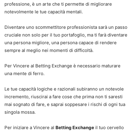
professione, è un arte che ti permette di migliorare
notevolmente le tue capacità mentali.
Diventare uno scommettitore professionista sarà un passo
cruciale non solo per il tuo portafoglio, ma ti farà diventare
una persona migliore, una persona capace di rendere
sempre al meglio nei momenti di difficoltà.
Per Vincere al Betting Exchange è necessario maturare
una mente di ferro.
Le tue capacità logiche e razionali subiranno un notevole
incremento, riuscirai a fare cose che prima non ti saresti
mai sognato di fare, e saprai soppesare i rischi di ogni tua
singola mossa.
Per iniziare a Vincere al
Betting Exchange
il tuo cervello