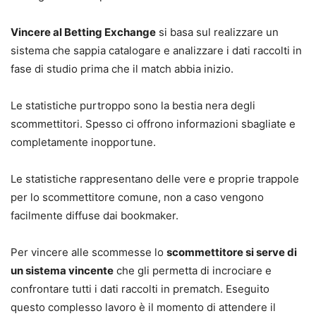
Vincere al Betting Exchange
si basa sul realizzare un
sistema che sappia catalogare e analizzare i dati raccolti in
fase di studio prima che il match abbia inizio.
Le statistiche purtroppo sono la bestia nera degli
scommettitori. Spesso ci offrono informazioni sbagliate e
completamente inopportune.
Le statistiche rappresentano delle vere e proprie trappole
per lo scommettitore comune, non a caso vengono
facilmente diffuse dai bookmaker.
Per vincere alle scommesse lo
scommettitore si serve di
un sistema vincente
che gli permetta di incrociare e
confrontare tutti i dati raccolti in prematch. Eseguito
questo complesso lavoro è il momento di attendere il