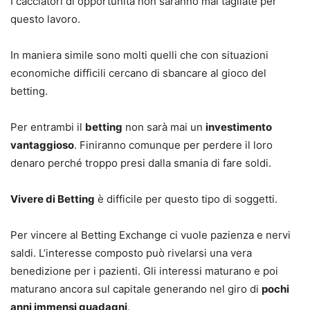
I cacciatori di opportunità non saranno mai tagliate per
questo lavoro.
In maniera simile sono molti quelli che con situazioni
economiche difficili cercano di sbancare al gioco del
betting.
Per entrambi il
betting
non sarà mai un
investimento
vantaggioso
. Finiranno comunque per perdere il loro
denaro perché troppo presi dalla smania di fare soldi.
Vivere di Betting
è difficile per questo tipo di soggetti.
Per vincere al Betting Exchange ci vuole pazienza e nervi
saldi. L’interesse composto può rivelarsi una vera
benedizione per i pazienti. Gli interessi maturano e poi
maturano ancora sul capitale generando nel giro di
pochi
anni immensi guadagni
.