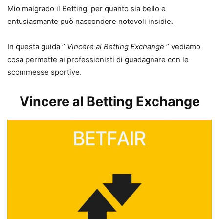
Mio malgrado il Betting, per quanto sia bello e
entusiasmante può nascondere notevoli insidie.
In questa guida ”
Vincere al Betting Exchange
” vediamo
cosa permette ai professionisti di guadagnare con le
scommesse sportive.
Vincere al Betting Exchange