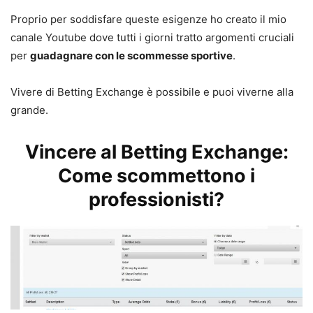
Proprio per soddisfare queste esigenze ho creato il mio
canale Youtube dove tutti i giorni tratto argomenti cruciali
per
guadagnare con le scommesse sportive
.
Vivere di Betting Exchange è possibile e puoi viverne alla
grande.
Vincere al Betting Exchange:
Come scommettono i
professionisti?