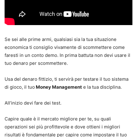
Se sei alle prime armi, qualsiasi sia la tua situazione
economica ti consiglio vivamente di scommettere come
faresti in un conto demo. In prima battuta non devi usare il
tuo denaro per scommettere.
Usa del denaro fittizio, ti servirà per testare il tuo sistema
di gioco, il tuo
Money Management
e la tua disciplina.
All’inizio devi fare dei test.
Capire quale è il mercato migliore per te, su quali
operazioni sei più profittevole e dove ottieni i migliori
risultati è fondamentale per capire come impostare il tuo