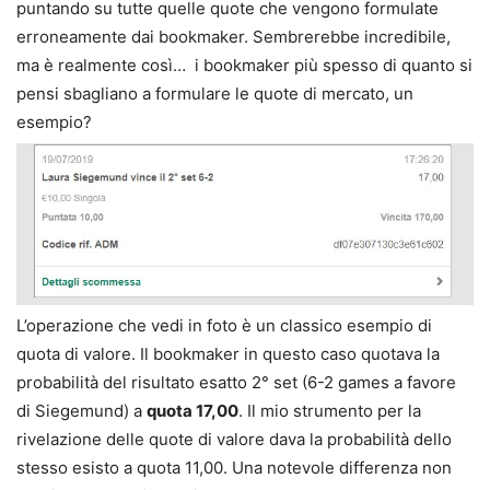
puntando su tutte quelle quote che vengono formulate
erroneamente dai bookmaker. Sembrerebbe incredibile,
ma è realmente così… i bookmaker più spesso di quanto si
pensi sbagliano a formulare le quote di mercato, un
esempio?
L’operazione che vedi in foto è un classico esempio di
quota di valore. Il bookmaker in questo caso quotava la
probabilità del risultato esatto 2° set (6-2 games a favore
di Siegemund) a
quota 17,00
. Il mio strumento per la
rivelazione delle quote di valore dava la probabilità dello
stesso esisto a quota 11,00. Una notevole differenza non