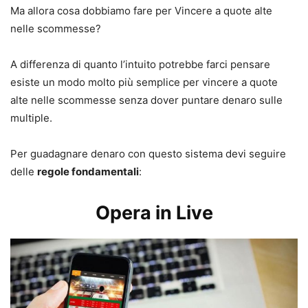
Ma allora cosa dobbiamo fare per Vincere a quote alte
nelle scommesse?
A differenza di quanto l’intuito potrebbe farci pensare
esiste un modo molto più semplice per vincere a quote
alte nelle scommesse senza dover puntare denaro sulle
multiple.
Per guadagnare denaro con questo sistema devi seguire
delle
regole fondamentali
:
Opera in Live