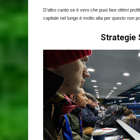
D’altro canto se è vero che puoi fare ottimi profitt
capitale nel lungo è molto alta per questo non p
Strategie