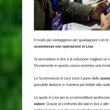
Il modo più vantaggioso per guadagnare con le
scommesse con operazioni in Live
.
Scommettere in live è la soluzione migliore se 
Ovviamente in questo senso esistono una mont
Le Scommesse in Live sono il pane dello
scomm
possibile dedurre in maniera più fedele alla real
Le quote in Live per lo scommettitore professio
valore
. Grazie al confronto dei dati in live e all