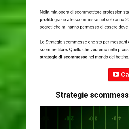
Nella mia opera di scommettitore professionista 
profitti
grazie alle scommesse nel solo anno 2018
segreti che mi hanno permesso di essere dove 
Le Strategie scommesse che sto per mostrarti d
scommettitore. Quello che vedremo nelle prossi
strategie di scommesse
nel mondo del betting
Ca
Strategie scommess