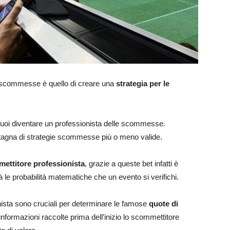
 scommesse è quello di creare una
strategia per le
vuoi diventare un professionista delle scommesse.
agna di strategie scommesse più o meno valide.
ettitore professionista
, grazie a queste bet infatti è
tà le probabilità matematiche che un evento si verifichi.
nista sono cruciali per determinare le famose
quote di
e informazioni raccolte prima dell’inizio lo scommettitore