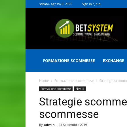
sabato, Agosto 8, 2026
Sign in / Join
Christian
Rocconi
FORMAZIONE SCOMMESSE
EXCHANGE
Home
Formazione scommesse
Strategie scomme
Formazione scommesse
Novità
Strategie scommes
scommesse
By
admin
-
23 Settembre 2019