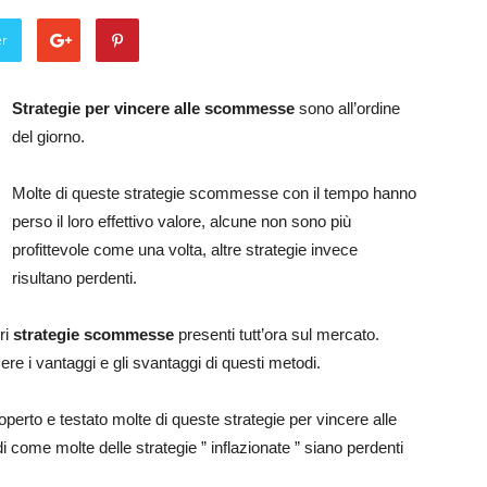
er
Strategie per vincere alle scommesse
sono all’ordine
del giorno.
Molte di queste strategie scommesse con il tempo hanno
perso il loro effettivo valore, alcune non sono più
profittevole come una volta, altre strategie invece
risultano perdenti.
ri
strategie scommesse
presenti tutt’ora sul mercato.
re i vantaggi e gli svantaggi di questi metodi.
coperto e testato molte di queste strategie per vincere alle
ome molte delle strategie ” inflazionate ” siano perdenti