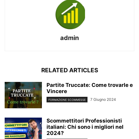
admin
RELATED ARTICLES
Partite Truccate: Come trovarle e
Vincere
7 Giugno 2024
FORMAZIONE SCOMMESSE
Scommettitori Professionisti
italiani: Chi sono i migliori nel
2024?