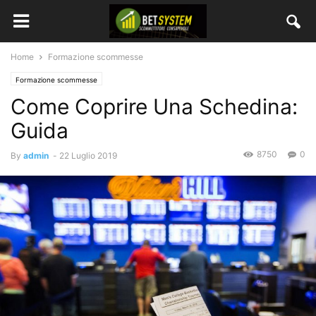
Home
Formazione scommesse
Formazione scommesse
Come Coprire Una Schedina:
Guida
8750
0
By
admin
-
22 Luglio 2019