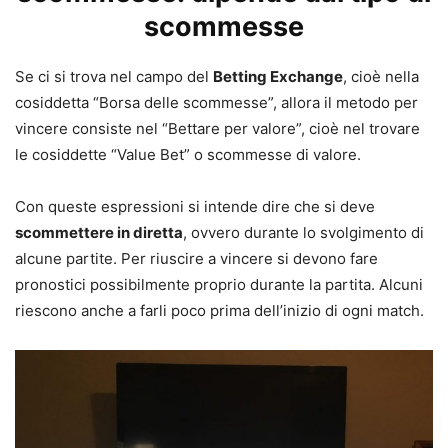
scommesse
Se ci si trova nel campo del
Betting Exchange
, cioè nella
cosiddetta “Borsa delle scommesse”, allora il metodo per
vincere consiste nel “Bettare per valore”, cioè nel trovare
le cosiddette “Value Bet” o scommesse di valore.
Con queste espressioni si intende dire che si deve
scommettere in diretta
, ovvero durante lo svolgimento di
alcune partite. Per riuscire a vincere si devono fare
pronostici possibilmente proprio durante la partita. Alcuni
riescono anche a farli poco prima dell’inizio di ogni match.