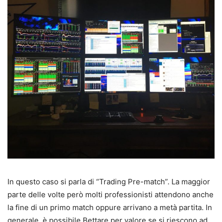
In questo caso si parla di “Trading Pre-match”. La maggior
parte delle volte però molti professionisti attendono anche
la fine di un primo match oppure arrivano a metà partita. In
generale, è possibile Bettare per valore se si riescono ad