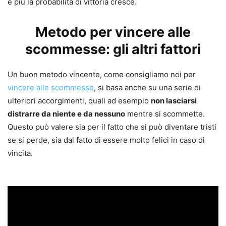
e più la probabilità di vittoria cresce.
Metodo per vincere alle
scommesse: gli altri fattori
Un buon metodo vincente, come consigliamo noi per
vincere alle scommesse
, si basa anche su una serie di
ulteriori accorgimenti, quali ad esempio
non lasciarsi
distrarre da niente e da nessuno
mentre si scommette.
Questo può valere sia per il fatto che si può diventare tristi
se si perde, sia dal fatto di essere molto felici in caso di
vincita.