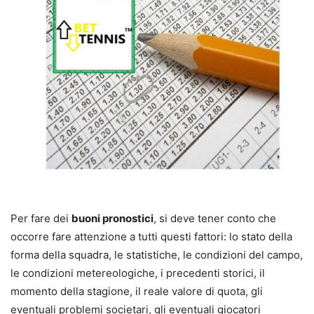
Per fare dei
buoni pronostici
, si deve tener conto che
occorre fare attenzione a tutti questi fattori: lo stato della
forma della squadra, le statistiche, le condizioni del campo,
le condizioni metereologiche, i precedenti storici, il
momento della stagione, il reale valore di quota, gli
eventuali problemi societari, gli eventuali giocatori