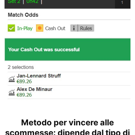
Metodo per vincere alle
scommesse: dipende dal tipo di