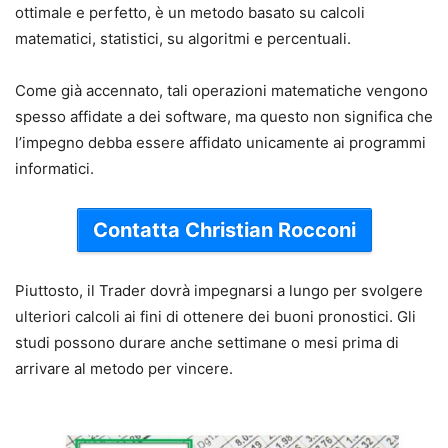
ottimale e perfetto, è un metodo basato su calcoli
matematici, statistici, su algoritmi e percentuali.
Come già accennato, tali operazioni matematiche vengono
spesso affidate a dei software, ma questo non significa che
l’impegno debba essere affidato unicamente ai programmi
informatici.
Contatta Christian Rocconi
Piuttosto, il Trader dovrà impegnarsi a lungo per svolgere
ulteriori calcoli ai fini di ottenere dei buoni pronostici. Gli
studi possono durare anche settimane o mesi prima di
arrivare al metodo per vincere.