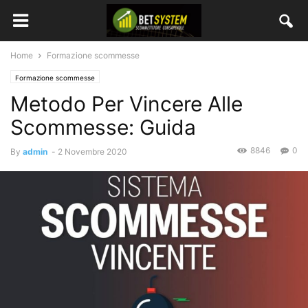
Home
Formazione scommesse
Formazione scommesse
Metodo Per Vincere Alle
Scommesse: Guida
8846
0
By
admin
-
2 Novembre 2020