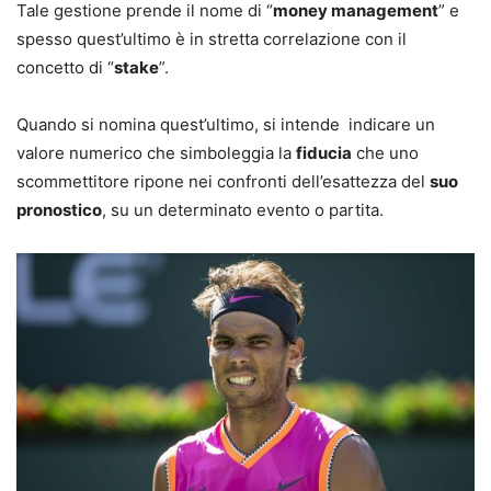
Tale gestione prende il nome di “
money management
” e
spesso quest’ultimo è in stretta correlazione con il
concetto di “
stake
”.
Quando si nomina quest’ultimo, si intende indicare un
valore numerico che simboleggia la
fiducia
che uno
scommettitore ripone nei confronti dell’esattezza del
suo
pronostico
, su un determinato evento o partita.