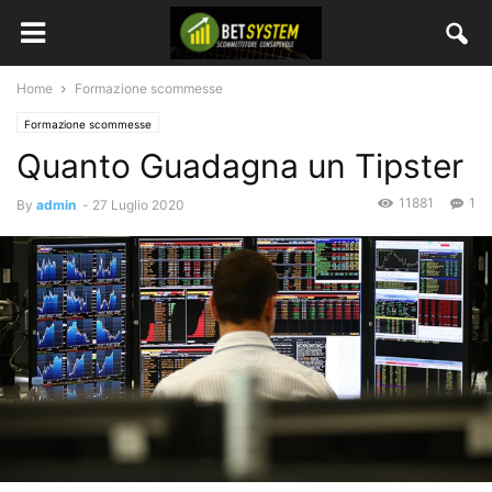
Home
Formazione scommesse
Formazione scommesse
Quanto Guadagna un Tipster
11881
1
By
admin
-
27 Luglio 2020