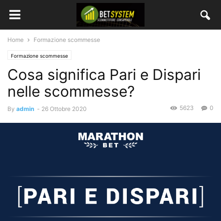
Home
Formazione scommesse
Formazione scommesse
Cosa significa Pari e Dispari
nelle scommesse?
5623
0
By
admin
-
26 Ottobre 2020