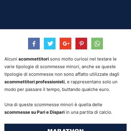
Alcuni
scommettitori
sono molto curiosi nel testare le
varie tipologie di scommesse minori, anche se queste
tipologie di scommesse non sono affatto utilizzate dagli
scommettitori professionisti
, e rappresentano solo un
modo per passare il tempo, buttando qualche euro.
Una di queste scommesse minori è quella delle
scommesse su Pari e Dispari
in una partita di calcio.