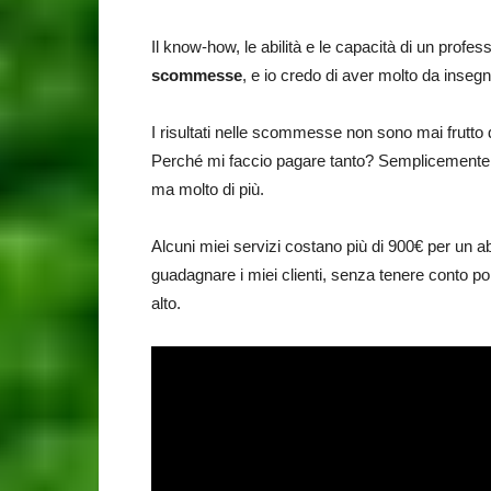
Il know-how, le abilità e le capacità di un profe
scommesse
, e io credo di aver molto da inse
I risultati nelle scommesse non sono mai frutto 
Perché mi faccio pagare tanto? Semplicemente
ma molto di più.
Alcuni miei servizi costano più di 900€ per un 
guadagnare i miei clienti, senza tenere conto poi
alto.