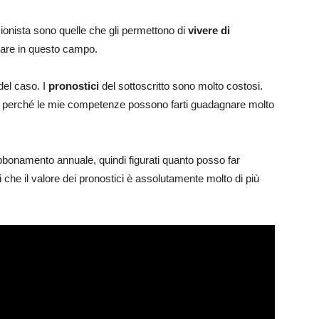
ssionista sono quelle che gli permettono di
vivere di
gnare in questo campo.
del caso. I
pronostici
del sottoscritto sono molto costosi.
 perché le mie competenze possono farti guadagnare molto
abbonamento annuale, quindi figurati quanto posso far
 che il valore dei pronostici è assolutamente molto di più