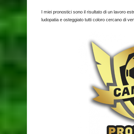
I miei pronostici sono il risultato di un lavoro
ludopatia e osteggiato tutti coloro cercano di ve