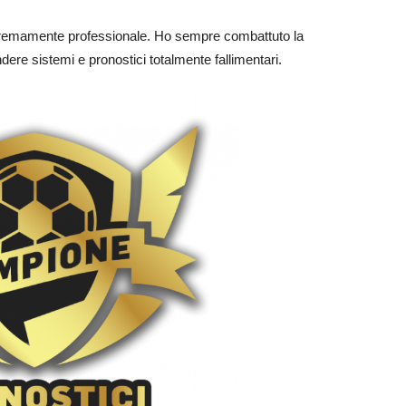
 estremamente professionale. Ho sempre combattuto la
ndere sistemi e pronostici totalmente fallimentari.