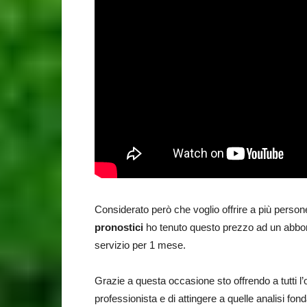
Considerato però che voglio offrire a più person
pronostici
ho tenuto questo prezzo ad un abbona
servizio per 1 mese.
Grazie a questa occasione sto offrendo a tutti 
professionista e di attingere a quelle analisi f