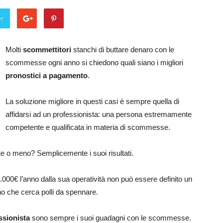
er
Molti
scommettitori
stanchi di buttare denaro con le
scommesse ogni anno si chiedono quali siano i migliori
pronostici a pagamento
.
La soluzione migliore in questi casi è sempre quella di
affidarsi ad un professionista: una persona estremamente
competente e qualificata in materia di scommesse.
 o meno? Semplicemente i suoi risultati.
00€ l’anno dalla sua operatività non può essere definito un
o che cerca polli da spennare.
ssionista
sono sempre i suoi guadagni con le scommesse.