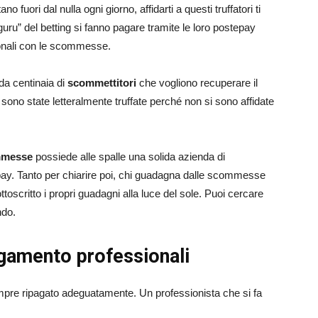
fuori dal nulla ogni giorno, affidarti a questi truffatori ti
guru” del betting si fanno pagare tramite le loro postepay
sonali con le scommesse.
da centinaia di
scommettitori
che vogliono recuperare il
sono state letteralmente truffate perché non si sono affidate
ommesse
possiede alle spalle una solida azienda di
ay. Tanto per chiarire poi, chi guadagna dalle scommesse
oscritto i propri guadagni alla luce del sole. Puoi cercare
ndo.
gamento professionali
re ripagato adeguatamente. Un professionista che si fa