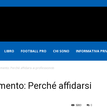
LIBRO
FOOTBALL PRO
CHI SONO
INFORMATIVA PRI
mento: Perché affidarsi ai professionisti
mento: Perché affidarsi
5083
0