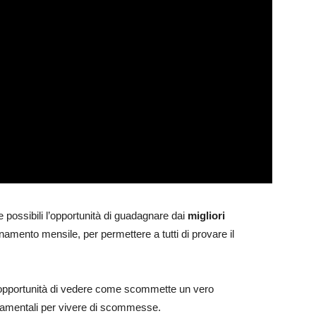
e possibili l’opportunità di guadagnare dai
migliori
mento mensile, per permettere a tutti di provare il
l’opportunità di vedere come scommette un vero
ondamentali per vivere di scommesse.