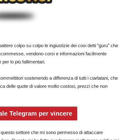
ere colpo su colpo le ingiustizie dei cosi detti “guru” che
scommesse, vendono corsi e informazioni facilmente
per lo più fallimentari.
mmettitori sostenendo a differenza di tutti i ciarlatani, che
erca delle quote di valore molto costosi, prezzi che non
ale Telegram per vincere
 in questo settore che mi sono permesso di attaccare