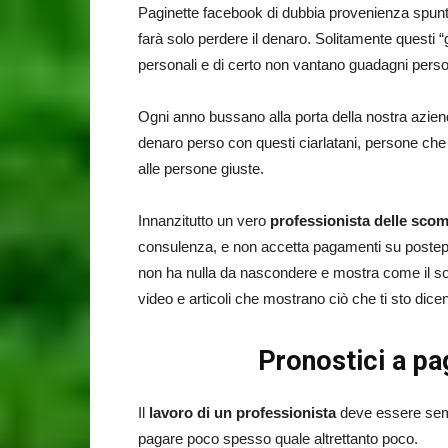
Paginette facebook di dubbia provenienza spuntano 
farà solo perdere il denaro. Solitamente questi “
personali e di certo non vantano guadagni per
Ogni anno bussano alla porta della nostra azien
denaro perso con questi ciarlatani, persone che 
alle persone giuste.
Innanzitutto un vero
professionista delle sc
consulenza, e non accetta pagamenti su postep
non ha nulla da nascondere e mostra come il sott
video e articoli che mostrano ciò che ti sto dice
Pronostici a pa
Il
lavoro di un professionista
deve essere semp
pagare poco spesso quale altrettanto poco.