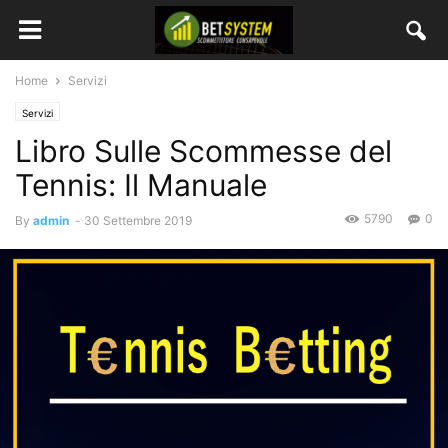
Home
Servizi
Servizi
Libro Sulle Scommesse del
Tennis: Il Manuale
5790
0
By
admin
-
30 Settembre 2019