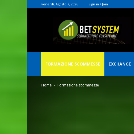
venerdì, Agosto 7, 2026
Sign in / Join
Christian
Rocconi
FORMAZIONE SCOMMESSE
EXCHANGE
Home
Formazione scommesse