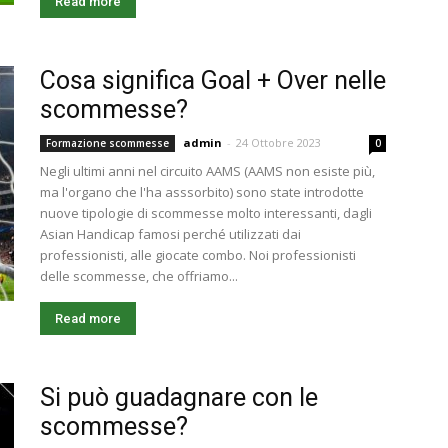
Read more
Cosa significa Goal + Over nelle
scommesse?
admin
-
24 Ottobre 2023
Formazione scommesse
0
Negli ultimi anni nel circuito AAMS (AAMS non esiste più,
ma l'organo che l'ha asssorbito) sono state introdotte
nuove tipologie di scommesse molto interessanti, dagli
Asian Handicap famosi perché utilizzati dai
professionisti, alle giocate combo. Noi professionisti
delle scommesse, che offriamo...
Read more
Si può guadagnare con le
scommesse?