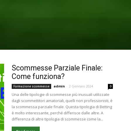
Scommesse Parziale Finale:
Come funziona?
admin
-
2 Gennaio 2024
Formazione scommesse
0
Una delle tipologie di scommesse più inusuali utilizzate
dagli scommettitori amatoriali, quelli non professionisti, è
la scommessa parziale finale. Questa tipologia di Betting
è molto interessante, perché differisce dalle altre. A
differenza di altre tipologia di scommesse come la...