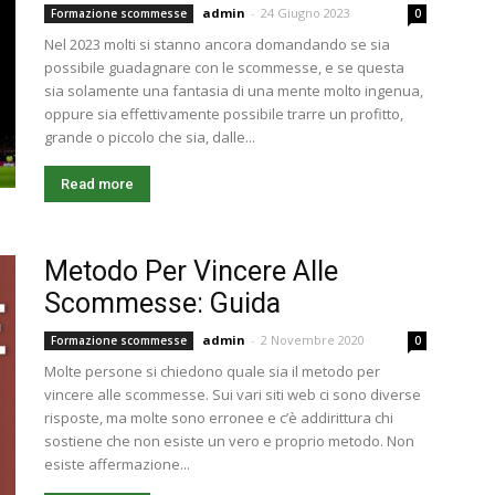
admin
-
24 Giugno 2023
Formazione scommesse
0
Nel 2023 molti si stanno ancora domandando se sia
possibile guadagnare con le scommesse, e se questa
sia solamente una fantasia di una mente molto ingenua,
oppure sia effettivamente possibile trarre un profitto,
grande o piccolo che sia, dalle...
Read more
Metodo Per Vincere Alle
Scommesse: Guida
admin
-
2 Novembre 2020
Formazione scommesse
0
Molte persone si chiedono quale sia il metodo per
vincere alle scommesse. Sui vari siti web ci sono diverse
risposte, ma molte sono erronee e c’è addirittura chi
sostiene che non esiste un vero e proprio metodo. Non
esiste affermazione...