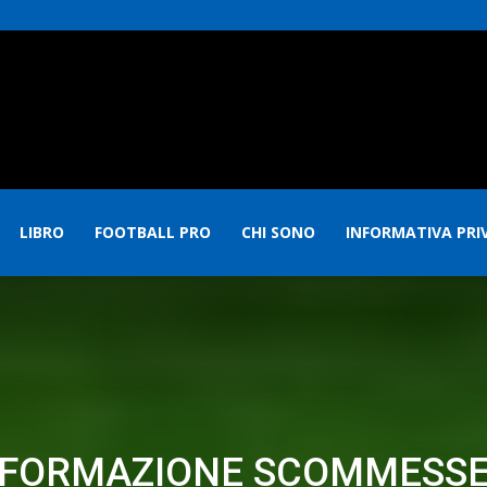
LIBRO
FOOTBALL PRO
CHI SONO
INFORMATIVA PRI
FORMAZIONE SCOMMESS