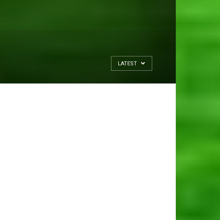
LATEST