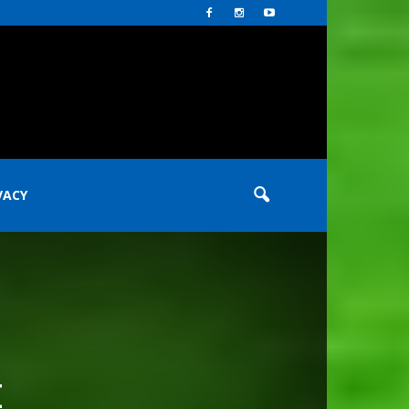
VACY
E