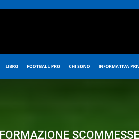
LIBRO
FOOTBALL PRO
CHI SONO
INFORMATIVA PRI
FORMAZIONE SCOMMESS