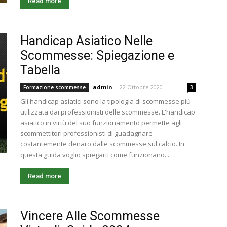
Read more
Handicap Asiatico Nelle
Scommesse: Spiegazione e
Tabella
admin
-
22 Ottobre 2020
Formazione scommesse
3
Gli handicap asiatici sono la tipologia di scommesse più
utilizzata dai professionisti delle scommesse. L'handicap
asiatico in virtù del suo funzionamento permette agli
scommettitori professionisti di guadagnare
costantemente denaro dalle scommesse sul calcio. In
questa guida voglio spiegarti come funzionano...
Read more
Vincere Alle Scommesse