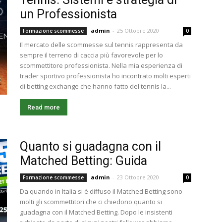
un Professionista
admin
-
25 Ottobre 2020
Formazione scommesse
0
Il mercato delle scommesse sul tennis rappresenta da
sempre il terreno di caccia più favorevole per lo
scommettitore professionista. Nella mia esperienza di
trader sportivo professionista ho incontrato molti esperti
di betting exchange che hanno fatto del tennis la...
Read more
Quanto si guadagna con il
Matched Betting: Guida
admin
-
23 Ottobre 2020
Formazione scommesse
0
Da quando in Italia si è diffuso il Matched Betting sono
molti gli scommettitori che ci chiedono quanto si
guadagna con il Matched Betting. Dopo le insistenti