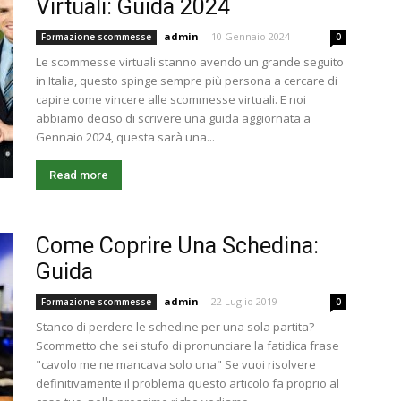
Virtuali: Guida 2024
admin
-
10 Gennaio 2024
Formazione scommesse
0
Le scommesse virtuali stanno avendo un grande seguito
in Italia, questo spinge sempre più persona a cercare di
capire come vincere alle scommesse virtuali. E noi
abbiamo deciso di scrivere una guida aggiornata a
Gennaio 2024, questa sarà una...
Read more
Come Coprire Una Schedina:
Guida
admin
-
22 Luglio 2019
Formazione scommesse
0
Stanco di perdere le schedine per una sola partita?
Scommetto che sei stufo di pronunciare la fatidica frase
"cavolo me ne mancava solo una" Se vuoi risolvere
definitivamente il problema questo articolo fa proprio al