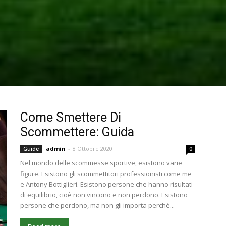
Come Smettere Di
Scommettere: Guida
admin
-
8 Ottobre 2020
Guide
0
Nel mondo delle scommesse sportive, esistono varie
figure. Esistono gli scommettitori professionisti come me
e Antony Bottiglieri. Esistono persone che hanno risultati
di equilibrio, cioè non vincono e non perdono. Esistono
persone che perdono, ma non gli importa perché...