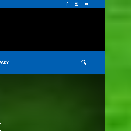
VACY
E