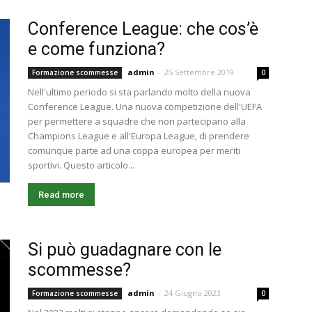
Conference League: che cos’è
e come funziona?
admin
-
25 Settembre 2019
Formazione scommesse
0
Nell'ultimo periodo si sta parlando molto della nuova
Conference League. Una nuova competizione dell'UEFA
per permettere a squadre che non partecipano alla
Champions League e all'Europa League, di prendere
comunque parte ad una coppa europea per meriti
sportivi. Questo articolo...
Read more
Si può guadagnare con le
scommesse?
admin
-
24 Giugno 2023
Formazione scommesse
0