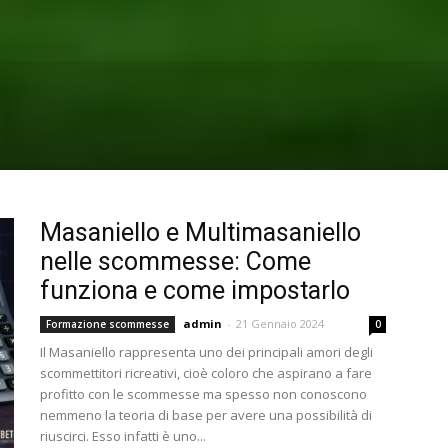
Masaniello e Multimasaniello
nelle scommesse: Come
funziona e come impostarlo
admin
-
21 Gennaio 2024
Formazione scommesse
0
Il Masaniello rappresenta uno dei principali amori degli
scommettitori ricreativi, cioè coloro che aspirano a fare
profitto con le scommesse ma spesso non conoscono
nemmeno la teoria di base per avere una possibilità di
riuscirci. Esso infatti è uno...