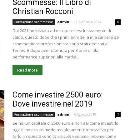
Scommesse: Il Libro di
Christian Rocconi
admin
-
12 Gennaio 2024
Formazione scommesse
0
Dal 2021 ho iniziato ad occuparmi esclusivamente di
calcio, questo dopo che i primi anni della mia carriera da
scommettitore professionista sono stati dedicati al
Tennis. E dopo aver ottenuto per 3 anni di fila
performance superiori alla media...
Read more
Come investire 2500 euro:
Dove investire nel 2019
admin
-
6 Agosto 2019
Formazione scommesse
1
Se hai un capitale di 2500 euro e non sai come investirlo
oggi ti mostro un modo assolutamente innovativo per
farlo! In questo condito articolo vediamo insieme come