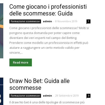
Come giocano i professionisti
delle scommesse: Guida
admin
-
8 Novembre 2019
Formazione scommesse
1
Come giocano i professionisti delle scommesse? Molti si
pongono questa domanda per poter capire come
diventare dei veri esperti nel campo del Betting.
Prendere come modello un professionista in effetti può
aiutare a raggiungere un certo metodo valido per
vincere,...
Read more
Draw No Bet: Guida alle
scommesse
admin
-
29 Settembre 2019
Formazione scommesse
0
Il draw No bet è una delle tipologie di scommesse più